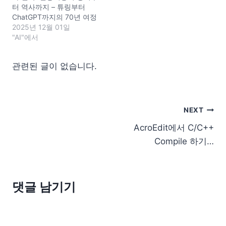
되겠네요)의 흡연권은 인정
터 역사까지 – 튜링부터
받는다는 이야기 입니다. 이
ChatGPT까지의 70년 여정
판결은 '금연구역'에서의 흡
2025년 12월 01일
연 금지가…
"AI"에서
관련된 글이 없습니다.
글
NEXT
AcroEdit에서 C/C++
탐
Compile 하기…
색
댓글 남기기