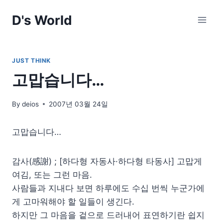
Skip
D's World
to
content
JUST THINK
고맙습니다…
By
deios
2007년 03월 24일
고맙습니다…
감사(感謝) ; [하다형 자동사·하다형 타동사] 고맙게
여김, 또는 그런 마음.
사람들과 지내다 보면 하루에도 수십 번씩 누군가에
게 고마워해야 할 일들이 생긴다.
하지만 그 마음을 겉으로 드러내어 표연하기란 쉽지