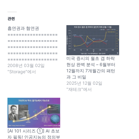
중
.
관련
.
흡연권과 혐연권
.
==================
==================
==================
==================
미국 증시의 월초 갭 하락
==================
현상 완벽 분석 – 6월부터
============== P.S.
2008년 03월 02일
12월까지 7개월간의 패턴
다음 아고라 매듭님과 금수
"Storage"에서
과 그 비밀
강산님, 그리고 그 글을 읽
2025년 12월 02일
으시고 들어오시는 분들
"재테크"에서
께... '금연구역'이 아닌 곳에
서의 흡연권은 인정받을 수
있다. 라는 문구가 문제가
되나 보군요... 이 글에서의
인정받을 '수' 있다는 말은
'협연권이 침해당하고 있지
않은 경우'(예를들어 주변에
[AI 101 시리즈 ①] AI 초보
아무도 없는 광활한 공터쯤
자 필독! 인공지능의 정의부