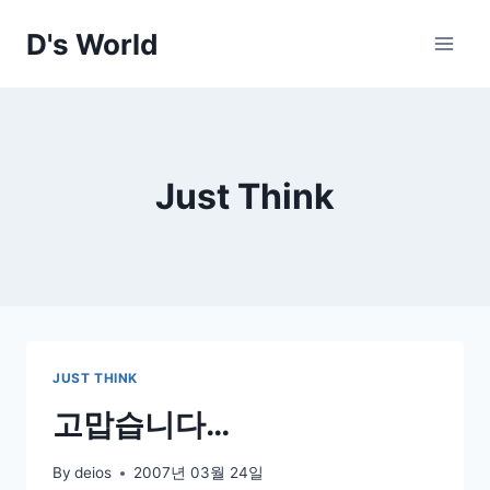
Skip
D's World
to
content
Just Think
JUST THINK
고맙습니다…
By
deios
2007년 03월 24일