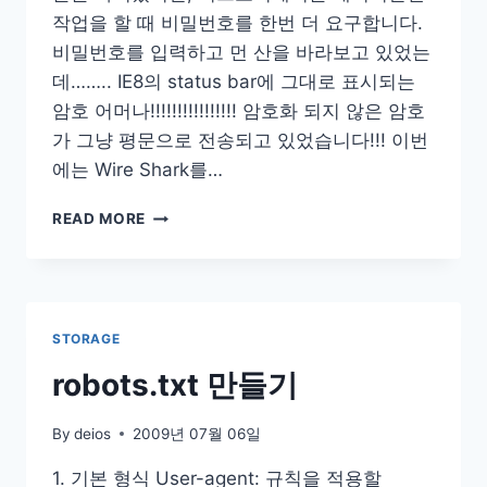
작업을 할 때 비밀번호를 한번 더 요구합니다.
비밀번호를 입력하고 먼 산을 바라보고 있었는
데…….. IE8의 status bar에 그대로 표시되는
암호 어머나!!!!!!!!!!!!!!!! 암호화 되지 않은 암호
가 그냥 평문으로 전송되고 있었습니다!!! 이번
에는 Wire Shark를…
TISTORY
READ MORE
암
호
화
되
지
STORAGE
않
은
robots.txt 만들기
암
호
By
deios
2009년 07월 06일
전
송
1. 기본 형식 User-agent: 규칙을 적용할