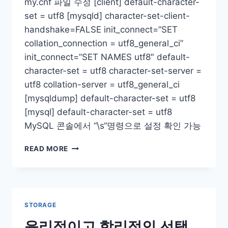
my.cnf 파일 수정 [client] default-character-
set = utf8 [mysqld] character-set-client-
handshake=FALSE init_connect=”SET
collation_connection = utf8_general_ci”
init_connect=”SET NAMES utf8″ default-
character-set = utf8 character-set-server =
utf8 collation-server = utf8_general_ci
[mysqldump] default-character-set = utf8
[mysql] default-character-set = utf8
MySQL 콘솔에서 “\s“명령으로 설정 확인 가능
MYSQL
READ MORE
CHARACTER
SET
CONFIG
STORAGE
윤리적이고 합리적인 선택,