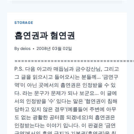
적
이
고
합
STORAGE
리
적
흡연권과 혐연권
인
선
By
deios
2008년 03월 02일
택,
존
====================================
엄
P.S. 다음 아고라 매듭님과 금수강산님, 그리고
사
그 글을 읽으시고 들어오시는 분들께… ‘금연구
역’이 아닌 곳에서의 흡연권은 인정받을 수 있
다. 라는 문구가 문제가 되나 보군요… 이 글에
서의 인정받을 ‘수’ 있다는 말은 ‘협연권이 침해
당하고 있지 않은 경우'(예를들어 주변에 아무
도 없는 광활한 공터쯤 되겠네요)의 흡연권은
인정받는다는 이야기 입니다. 이 판결은 ‘금연
구역’에서의 흡연 금지가 기본권(흡연권)을 침