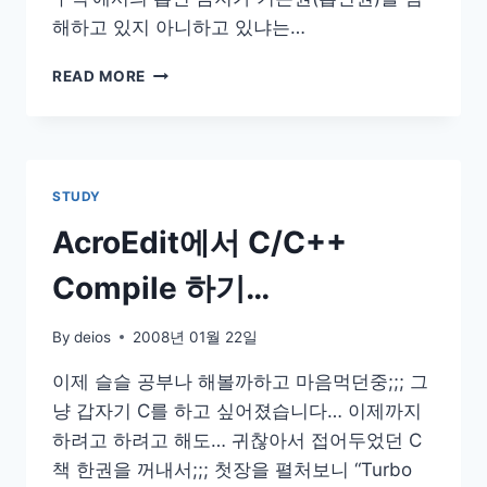
해하고 있지 아니하고 있냐는…
흡
READ MORE
연
권
과
혐
연
STUDY
권
AcroEdit에서 C/C++
Compile 하기…
By
deios
2008년 01월 22일
이제 슬슬 공부나 해볼까하고 마음먹던중;;; 그
냥 갑자기 C를 하고 싶어졌습니다… 이제까지
하려고 하려고 해도… 귀찮아서 접어두었던 C
책 한권을 꺼내서;;; 첫장을 펼처보니 “Turbo