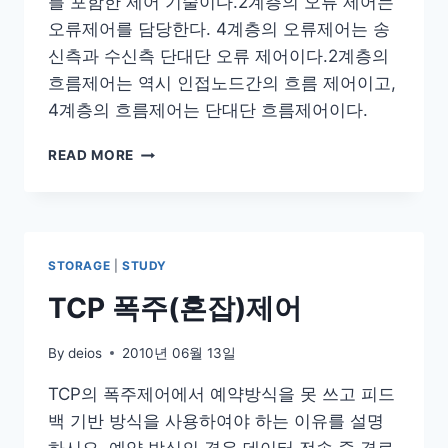
를 포함한 제어 기술이다.2계층의 오류 제어는
오류제어를 담당한다. 4계층의 오류제어는 송
신측과 수신측 단대단 오류 제어이다.2계층의
흐름제어는 역시 인접노드간의 흐름 제어이고,
4계층의 흐름제어는 단대단 흐름제어이다.
2
READ MORE
계
층
과
4
계
STORAGE
|
STUDY
층
의
TCP 폭주(혼잡)제어
오
류
By
deios
2010년 06월 13일
제
어,
TCP의 폭주제어에서 예약방식을 못 쓰고 피드
흐
백 기반 방식을 사용하여야 하는 이유를 설명
름
제
하시오. 예약 방식의 경우 데이터 전송 중 경로