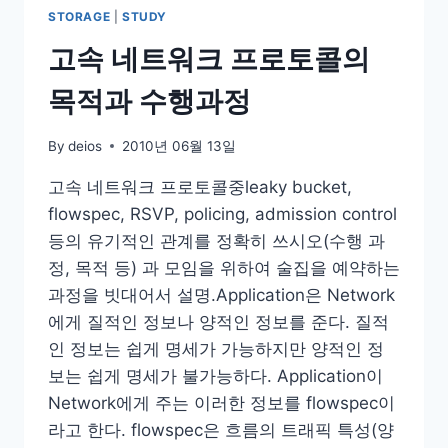
크
STORAGE
|
STUDY
에
서
고속 네트워크 프로토콜의
의
메
목적과 수행과정
모
리
By
deios
2010년 06월 13일
병
목
고속 네트워크 프로토콜중leaky bucket,
현
flowspec, RSVP, policing, admission control
상
등의 유기적인 관계를 정확히 쓰시오(수행 과
정, 목적 등) 과 모임을 위하여 술집을 예약하는
과정을 빗대어서 설명.Application은 Network
에게 질적인 정보나 양적인 정보를 준다. 질적
인 정보는 쉽게 명세가 가능하지만 양적인 정
보는 쉽게 명세가 불가능하다. Application이
Network에게 주는 이러한 정보를 flowspec이
라고 한다. flowspec은 흐름의 트래픽 특성(양