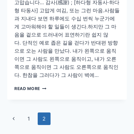
고맙습니다… 감사(感謝) ; [하다형 자동사·하다
형 타동사] 고맙게 여김, 또는 그런 마음.사람들
과 지내다 보면 하루에도 수십 번씩 누군가에
게 고마워해야 할 일들이 생긴다.하지만 그 마
음을 겉으로 드러내어 표연하기란 쉽지 않
다. 단적인 예로 좁은 길을 걷다가 반대편 방향
으로 오는 사람을 만났다. 내가 왼쪽으로 움직
이면 그 사람도 왼쪽으로 움직이고, 내가 오른
쪽으로 움직이면 그 사람도 오른쪽으로 움직인
다. 한참을 그러다가 그 사람이 벽에…
고
READ MORE
맙
습
니
다…
Page
Previous
1
2
navigation
Page