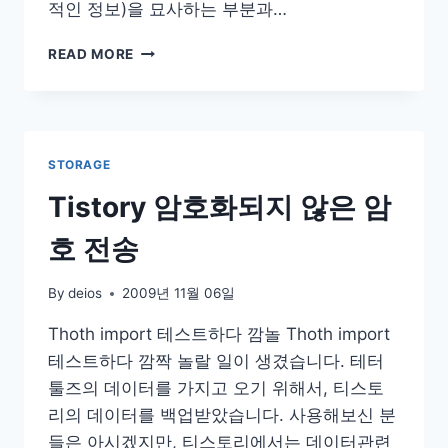
적인 정보)을 묘사하는 부분과…
고
READ MORE
속
네
트
워
크
STORAGE
프
로
Tistory 암호화되지 않은 암
토
콜
호 전송
의
목
By
deios
2009년 11월 06일
적
과
Thoth import 테스트하다 깜놀 Thoth import
수
테스트하다 깜짝 놀랄 일이 생겼습니다. 테터
행
과
툴즈의 데이터를 가지고 오기 위해서, 티스토
정
리의 데이터를 백업받았습니다. 사용해보신 분
들은 아시겠지만, 티스토리에서는 데이터관련